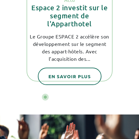
aine
Va
Espace 2 investit sur le
r
segment de
l'Apparthotel
 co-
La
on
d
Le Groupe ESPACE 2 accélère son
ès fier
expé
développement sur le segment
ré
des appart-hôtels. Avec
l’acquisition des...
EN SAVOIR PLUS