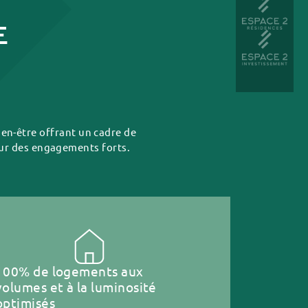
E
ien-être offrant un cadre de
sur des engagements forts.
100% de logements aux
volumes et à la luminosité
optimisés