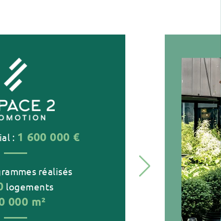
1 600 000 €
ial :
rammes réalisés
0
logements
0 000 m²