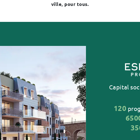
ville, pour tous.
Capital soc
120
prog
650
35