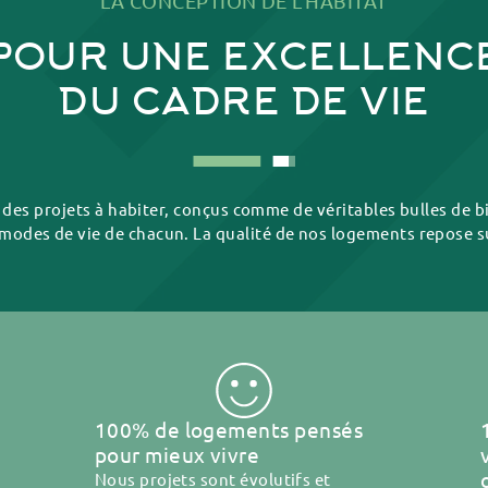
LA CONCEPTION DE L’HABITAT
POUR UNE EXCELLENC
DU CADRE DE VIE
des projets à habiter, conçus comme de véritables bulles de b
 modes de vie de chacun. La qualité de nos logements repose 
100% de logements pensés
pour mieux vivre
Nous projets sont évolutifs et