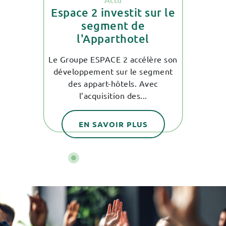
aine
Va
Espace 2 investit sur le
r
segment de
l'Apparthotel
 co-
La
on
d
Le Groupe ESPACE 2 accélère son
ès fier
expé
développement sur le segment
ré
des appart-hôtels. Avec
l’acquisition des...
EN SAVOIR PLUS