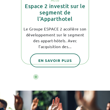
aine
Va
Espace 2 investit sur le
r
segment de
l'Apparthotel
 co-
La
on
d
Le Groupe ESPACE 2 accélère son
ès fier
expé
développement sur le segment
ré
des appart-hôtels. Avec
l’acquisition des...
EN SAVOIR PLUS